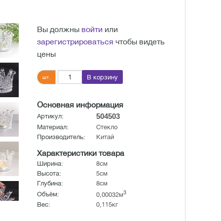
Вы должны
войти
или
зарегистрироваться
чтобы видеть
цены
В корзину
шт.
Основная информация
504503
Артикул:
Материал:
Стекло
Производитель:
Китай
Характеристики товара
Ширина:
8см
Высота:
5см
Глубина:
8см
3
Объём:
0,00032м
Вес:
0,115кг