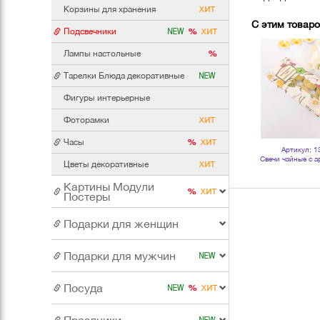
Корзины для хранения
С этим товар
Подсвечники
Лампы настольные
Тарелки Блюда декоративные
Фигуры интерьерные
Фоторамки
Часы
Артикул: 110737
Артикул: 132248
Артикул: 1
Брелок с именем Наталья 6 см
Свечи чайные с аромамаслом
Свечи чайные с 
Цветы декоративные
Шалфей 10 шт лавандовые
Чайное дерево 10 
бежев
Картины Модули
Постеры
Подарки для женщин
Подарки для мужчин
Посуда