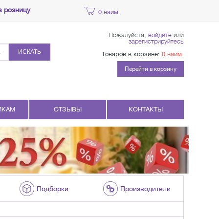
в розницу
0 наим.
Пожалуйста,
войдите
или
зарегистрируйтесь
ИСКАТЬ
Товаров в корзине:
0 наим.
Перейти в корзину
ИКАМ
ОТЗЫВЫ
КОНТАКТЫ
Подборки
Производители