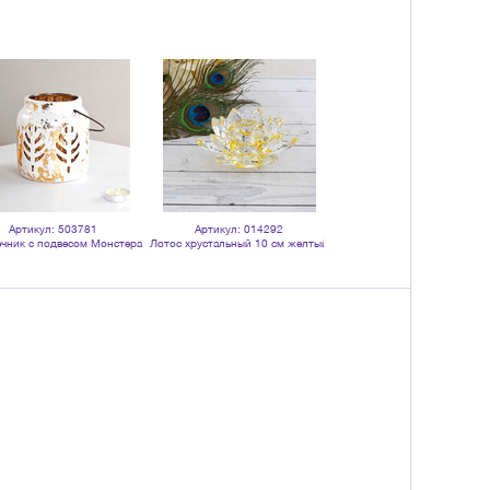
Артикул: 503781
Артикул: 014292
Артикул: 116676
чник с подвесом Монстера
Лотос хрустальный 10 см желтый
Подставка для кадильных св
1(18) см белый с золотом
в подарочный коробке
и благовоний 4 см желта