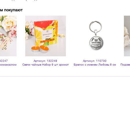
ом покупают
32247
Артикул: 132249
Артикул: 110730
аромамаслом
Свечи чайные Набор 9 шт аромат
Брелок с именем Любовь 6 см
Подсве
шт сливочно-
Цитрус и Грейпфрут
10х1
ые