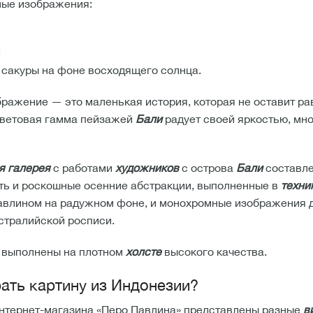
ные изображения:
;
 сакуры на фоне восходящего солнца.
ражение — это маленькая история, которая не оставит р
Цветовая гамма пейзажей
Бали
радует своей яркостью, мн
я галерея
с работами
художников
с острова
Бали
составл
ть и роскошные осенние абстракции, выполненные в
техни
авлином на радужном фоне, и монохромные изображения д
стралийской росписи.
 выполнены на плотном
холсте
высокого качества.
ать картину из Индонезии?
интернет-магазина «Перо Павлина» представлены разные
в