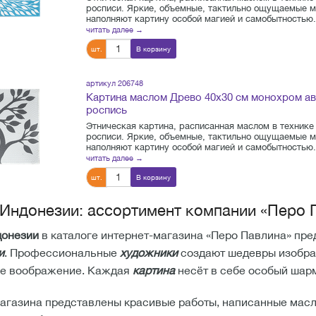
росписи. Яркие, объемные, тактильно ощущаемые м
наполняют картину особой магией и самобытностью. 
читать далее →
шт.
В корзину
артикул 206748
Картина маслом Древо 40х30 см монохром а
роспись
Этническая картина, расписанная маслом в технике
росписи. Яркие, объемные, тактильно ощущаемые м
наполняют картину особой магией и самобытностью. 
читать далее →
шт.
В корзину
Индонезии: ассортимент компании «Перо 
донезии
в каталоге интернет-магазина «Перо Павлина» пре
и
. Профессиональные
художники
создают шедевры изобраз
ое воображение. Каждая
картина
несёт в себе особый шар
магазина представлены красивые работы, написанные масл