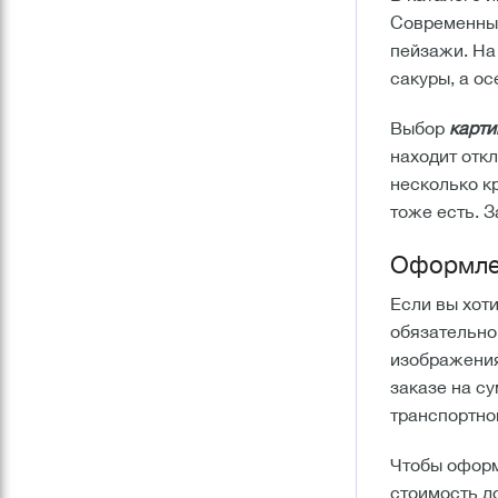
Современны
пейзажи. На
сакуры, а о
Выбор
карти
находит отк
несколько к
тоже есть. З
Оформлен
Если вы хот
обязательно
изображения
заказе на с
транспортно
Чтобы оформ
стоимость д