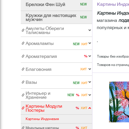
Картины Индо
Брелоки Фен Шуй
Картины Индо
Кружки для настоящих
мужчин
магазина
пода
популярных и
Амулеты Обереги
Талисманы
.
Аромалампы
Ароматерапия
Товары без изобра
Товаров на страниц
Благовония
Вазы
Интерьер и
Хранение
Картины Модули
Постеры
Картины Индонезия
Модульные картины