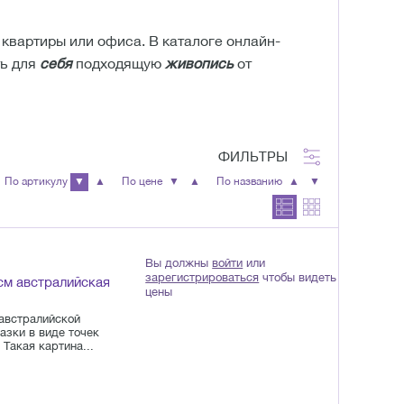
квартиры или офиса. В каталоге онлайн-
ть для
себя
подходящую
живопись
от
ФИЛЬТРЫ
По артикулу
▼
▲
По цене
▼
▲
По названию
▲
▼
Вы должны
войти
или
зарегистрироваться
чтобы видеть
см австралийская
цены
 австралийской
азки в виде точек
Такая картина...