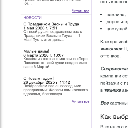
есть красоч
,от...
Читать все
павлина;
НОВОСТИ
деревьев
С Праздником Весны и Труда
1 мая 2026 г. 7:51
цветущей
От всей души поздравляем вас с
Праздником Весны и Труда — 1
Мая! Пусть этот день...
Каждое изоб
живописи
. 
Милые дамы!
6 марта 2026 г. 13:07
оттенков.
Коллектив оптового магазина «Перо
Павлина» от всей души поздравляет
вас с 8 Марта! ...
Современна
компании ес
С Новым годом!
26 декабря 2025 г. 11:42
пейзажи с п
Поздравляем вас с новогодними
в
технике
ав
праздниками! Желаем вам крепкого
здоровья, благополуч...
Читать все
Все
картины
Как выбр
В каталоге 