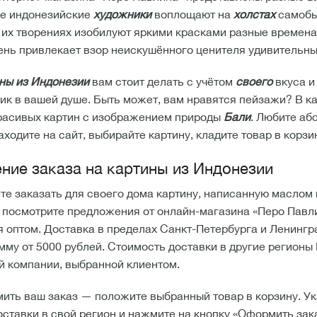
е индонезийские
художники
воплощают на
холстах
самобы
 их творениях изобилуют яркими красками разные времена
сень привлекает взор неискушённого ценителя удивительны
ны из Индонезии
вам стоит делать с учётом
своего
вкуса и
лик в вашей душе. Быть может, вам нравятся пейзажи? В к
расивых картин с изображением природы
Бали
. Любите аб
аходите на сайт, выбирайте картину, кладите товар в корз
ие заказа на картины из Индонезии
ите заказать для своего дома картину, написанную маслом
 посмотрите предложения от онлайн-магазина «Перо Павли
 оптом. Доставка в пределах Санкт-Петербурга и Ленингр
умму от 5000 рублей. Стоимость доставки в другие регион
й компании, выбранной клиентом.
ить ваш заказ — положите выбранный товар в корзину. Ук
оставки в свой регион и нажмите на кнопку «Оформить за