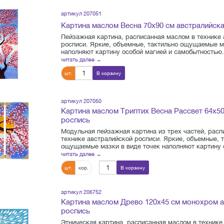
артикул 207051
Картина маслом Весна 70х90 см австралийск
Пейзажная картина, расписанная маслом в технике
росписи. Яркие, объемные, тактильно ощущаемые м
наполняют картину особой магией и самобытностью. 
читать далее →
шт.
В корзину
артикул 207050
Картина маслом Триптих Весна Рассвет 64х50
роспись
Модульная пейзажная картина из трех частей, расп
технике австралийской росписи. Яркие, объемные, 
ощущаемые мазки в виде точек наполняют картину о
читать далее →
шт.
кор.
В корзину
артикул 206752
Картина маслом Древо 120х45 см монохром 
роспись
Этническая картина, расписанная маслом в технике