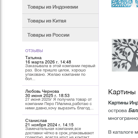
Товары из Индонезии
Товары из Китая
Товары из России
ОТЗЫВЫ
Татьяна
16 марта 2026 г. 14:48
Заказывала в этой компании первый
раз. Все пришло целое, хорошо
упаковано. Желаю компании по
бол...
Любовь Чернова
Картины 
30 июня 2025 г. 18:53
27 июня 2025г Я получила товар от
Картины Ин
компании Перо ПАвлина,работаю с
ними давно,хочу выразить благод...
острова
Бал
многогранн
Станислав
21 ноября 2024 г. 14:15
Замечательная компания,все
В каталоге 
доставки чётко в срок,упаковывают
грамотно, всегда идут на контакт