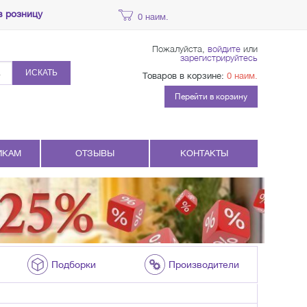
в розницу
0 наим.
Пожалуйста,
войдите
или
зарегистрируйтесь
ИСКАТЬ
Товаров в корзине:
0 наим.
Перейти в корзину
ИКАМ
ОТЗЫВЫ
КОНТАКТЫ
Подборки
Производители