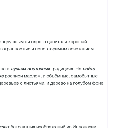
авнодушным ни одного ценителя хорошей
огогранностью и неповторимым сочетанием
ена в
лучших восточных
традициях. На
сайте
ке
росписи маслом, и объёмные, самобытные
еревьев с листьями, и дерево на голубом фоне
иды
абстрактных изображений из Индонезии.