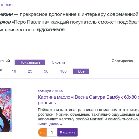
незия
незии
— прекрасное дополнение к интерьеру современной 
рков
«Перо Павлина» каждый покупатель сможет подобра
 малоизвестных
художников
жений
Сортировка
Показывать
Скрыть
е
10
25
50
100
Все
артикул 207055
Картина маслом Весна Сакура Бамбук 60х80 
роспись
Пейзажная картина, расписанная маслом в технике
росписи. Яркие, объемные, тактильно ощущаемые м
наполняют картину особой магией и самобытностью. 
читать далее →
шт.
В корзину