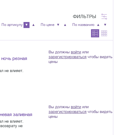
ФИЛЬТРЫ
По артикулу
▼
▲
По цене
▼
▲
По названию
▲
▼
Вы должны
войти
или
зарегистрироваться
чтобы видеть
 ночь резная
цены
л не влияет.
Вы должны
войти
или
зарегистрироваться
чтобы видеть
невая заливная
цены
л не влияет.
возврату не