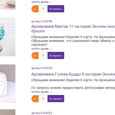
читать далее →
шт.
В корзину
артикул 016736
Аромалампа Мистик 17 см серия Эконом сен
брызги
Обращаем внимание! Изделия II сорта. На функциона
Обращаем внимание, что уцененный товар обмену и 
подлежит!
читать далее →
шт.
В корзину
артикул 016732
Аромалампа Голова Будды 9 см серия Эконо
Обращаем внимание! Изделия II сорта. На функциона
По запросу можем предоставить фотографии непоср
читать далее →
шт.
В корзину
артикул 016724