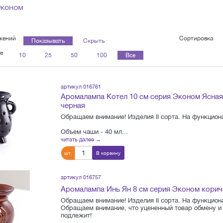
Эконом
жений
Сортировка
Показывать
Скрыть
е
10
25
50
100
Все
артикул 016761
Аромалампа Котел 10 см серия Эконом Ясная
черная
Обращаем внимание! Изделия II сорта. На функциона
Объем чаши - 40 мл...
читать далее →
шт.
В корзину
артикул 016757
Аромалампа Инь Ян 8 см серия Эконом корич
Обращаем внимание! Изделия II сорта. На функциона
Обращаем внимание, что уцененный товар обмену и 
подлежит!