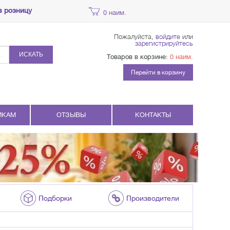
в розницу
0 наим.
Пожалуйста,
войдите
или
зарегистрируйтесь
ИСКАТЬ
Товаров в корзине:
0 наим.
Перейти в корзину
ИКАМ
ОТЗЫВЫ
КОНТАКТЫ
Подборки
Производители