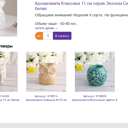
Аромалампа Классика 11 см серия Эконом С
белая
Обращаем внимание! Изделия II сорта. На функциона
Объем чаши - 50-60 мл...
читать далее →
шт.
В корзину
товары
014435
Артикул: 016514
Артикул: 016626
а 12 см белая
Аромалампа Совушка 8х10 см
Аромалампа Восточный цветок 9
серия Эконом бежевая
см серия Эконом лазурно - синяя