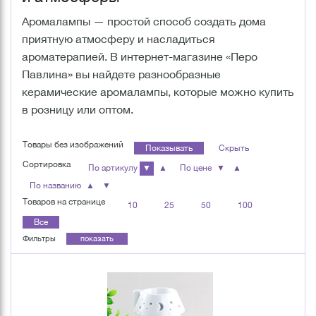
Аромалампы — простой способ создать дома
приятную атмосферу и насладиться
ароматерапией. В интернет-магазине «Перо
Павлина» вы найдете разнообразные
керамические аромалампы, которые можно купить
в розницу или оптом.
Товары без изображений
Показывать
Скрыть
Сортировка
По артикулу
▼
▲
По цене
▼
▲
По названию
▲
▼
Товаров на странице
10
25
50
100
Все
Фильтры
показать