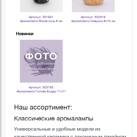
Артикул: 501931
Артикул: 502819
Ар
Аромалампа Ясная ночь 8 см
Аромалампа Совушка 8х10 см
Аромала
черная с белым
теплый беж
ч
Новинки
Артикул: 503785
Аромалампа Голова Будды 11х11
см белая матовая
Наш ассортимент:
Классические аромалампы
Универсальные и удобные модели из
качественной керамики с лаконичным дизайном.