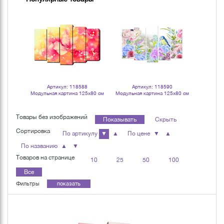
0
Артикул: 118588
Артикул: 118590
Ар
их Весна
Модульная картина 125х80 см
Модульная картина 125х80 см
Фотока
ралийская
Энерджи
Птаха в цветах
Золотые во
98х48 см 
Товары без изображений
Показывать
Скрыть
Сортировка
По артикулу
▼
▲
По цене
▼
▲
По названию
▲
▼
Товаров на странице
10
25
50
100
Все
Фильтры
показать