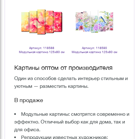
0
Артикул: 118588
Артикул: 118590
Ар
их Весна
Модульная картина 125х80 см
Модульная картина 125х80 см
Фотока
ралийская
Энерджи
Птаха в цветах
Золотые во
98х48 см 
Картины оптом от производителя
Один из способов сделать интерьер стильным и
уютным — разместить картины.
В продаже
Модульные картины: смотрятся современно и
эффектно. Отличный выбор как для дома, так и
для офиса.
Репродукции известных художников: