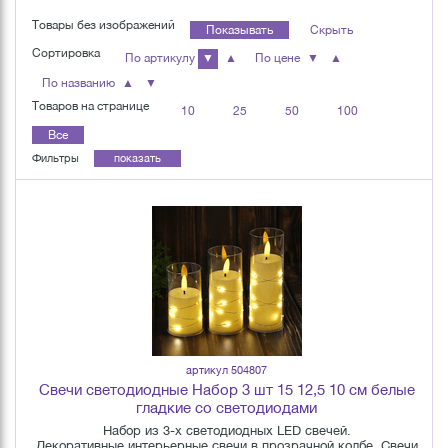
Товары без изображений
Показывать
Скрыть
Сортировка
По артикулу
▼
▲
По цене
▼
▲
По названию
▲
▼
Товаров на странице
10
25
50
100
Все
Фильтры
показать
артикул 504807
Свечи светодиодные Набор 3 шт 15 12,5 10 см белые
гладкие со светодиодами
Набор из 3-х светодиодных LED свечей.
Декоративные интерьерные свечи в прозрачной колбе. Свечи