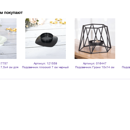
ом покупают
17757
Артикул: 121559
Артикул: 016447
7,5х4 см для
Подсвечник плоский 7 см черный
Подсвечник Грани 10х14 см
Подсв
ей белый
черный