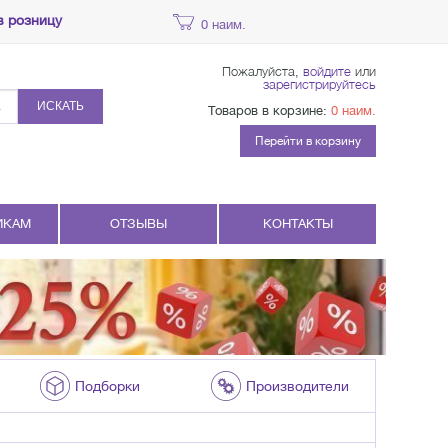
в розницу
0 наим.
Пожалуйста,
войдите
или
зарегистрируйтесь
ИСКАТЬ
Товаров в корзине:
0 наим.
Перейти в корзину
ИКАМ
ОТЗЫВЫ
КОНТАКТЫ
Подборки
Производители