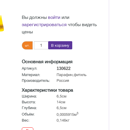
Вы должны
войти
или
зарегистрироваться
чтобы видеть
цены
В корзину
шт.
Основная информация
130622
Артикул:
Материал:
Парафин,фитиль
Производитель:
Россия
Характеристики товара
Ширина:
6,5см
Высота:
14см
Глубина:
6,5см
3
Объём:
0,0005915м
Вес:
0,146кг