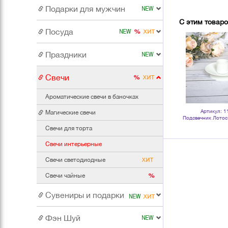
Подарки для мужчин
С этим товар
Посуда
Праздники
Свечи
Ароматические свечи в баночках
Артикул: 016442
Артикул: 110671
Артикул: 1
Магические свечи
й
Фигура Ананас 11 см серебро
Подсвечник круг 7 см для
Подсвечник Лотос 
керамика
столовых свечей черный
столовых свеч
Свечи для торта
Свечи интерьерные
Свечи светодиодные
Свечи чайные
Сувениры и подарки
Фэн Шуй