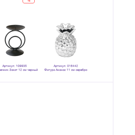
%
Артикул: 109935
Артикул: 016442
Артикул: 110671
ечник Закат 12 см черный
Фигура Ананас 11 см серебро
Подсвечник круг 7 см дл
керамика
столовых свечей черный