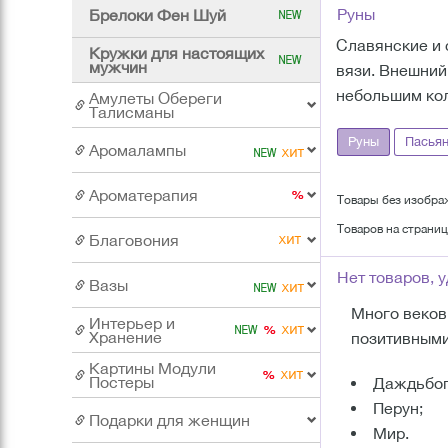
Руны
Брелоки Фен Шуй
Славянские и 
Кружки для настоящих
мужчин
вязи. Внешний
небольшим кол
Амулеты Обереги
Талисманы
Руны
Пасья
Аромалампы
Ароматерапия
Товары без изобра
Товаров на страниц
Благовония
Нет товаров, 
Вазы
Много веков 
Интерьер и
Хранение
позитивными
Картины Модули
Постеры
Даждьбог
Перун;
Подарки для женщин
Мир.