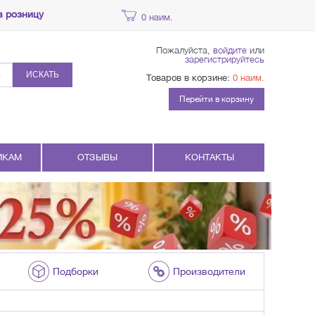
в розницу
0 наим.
Пожалуйста,
войдите
или
зарегистрируйтесь
ИСКАТЬ
Товаров в корзине:
0 наим.
Перейти в корзину
ИКАМ
ОТЗЫВЫ
КОНТАКТЫ
Подборки
Производители