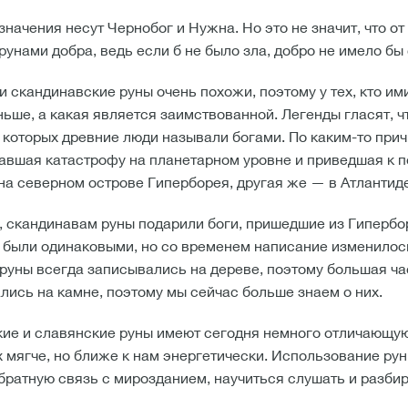
начения несут Чернобог и Нужна. Но это не значит, что от
рунами добра, ведь если б не было зла, добро не имело бы
 скандинавские руны очень похожи, поэтому у тех, кто им
ньше, а какая является заимствованной. Легенды гласят, 
 которых древние люди называли богами. По каким-то при
вавшая катастрофу на планетарном уровне и приведшая к 
на северном острове Гиперборея, другая же — в Атлантид
, скандинавам руны подарили боги, пришедшие из Гипербор
 были одинаковыми, но со временем написание изменилось,
руны всегда записывались на дереве, поэтому большая ч
лись на камне, поэтому мы сейчас больше знаем о них.
ие и славянские руны имеют сегодня немного отличающуюс
 мягче, но ближе к нам энергетически. Использование рун
обратную связь с мирозданием, научиться слушать и разбир