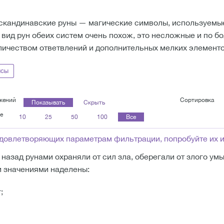
скандинавские руны — магические символы, используемые
 вид рун обеих систем очень похож, это несложные и по б
ичеством ответвлений и дополнительных мелких элементо
нсы
жений
Сортировка
Показывать
Скрыть
е
10
25
50
100
Все
удовлетворяющих параметрам фильтрации, попробуйте их 
назад рунами охраняли от сил зла, оберегали от злого ум
 значениями наделены:
;