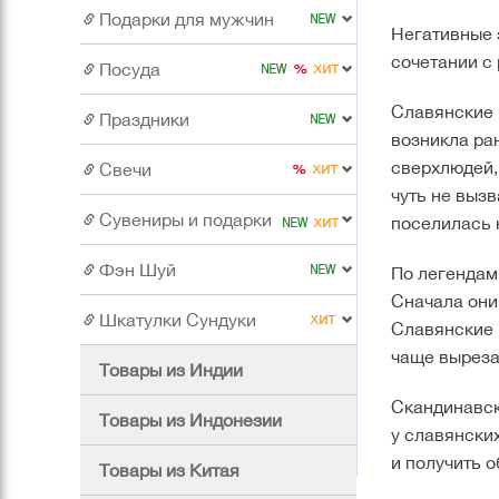
Подарки для мужчин
Негативные з
сочетании с 
Посуда
Славянские и
Праздники
возникла ра
сверхлюдей,
Свечи
чуть не выз
Сувениры и подарки
поселилась 
Фэн Шуй
По легендам
Сначала они
Шкатулки Сундуки
Славянские 
чаще выреза
Товары из Индии
Скандинавск
Товары из Индонезии
у славянских
и получить 
Товары из Китая