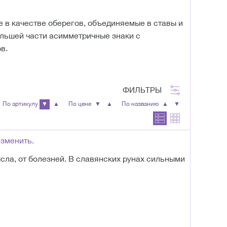
 в качестве оберегов, объединяемые в ставы и
ольшей части асимметричные знаки с
в.
ФИЛЬТРЫ
По артикулу
▼
▲
По цене
▼
▲
По названию
▲
▼
изменить.
ысла, от болезней. В славянских рунах сильными