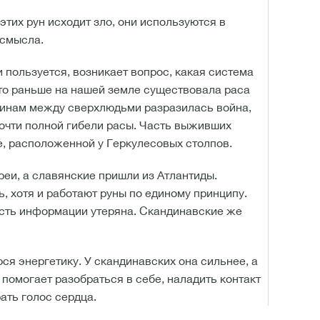
 этих рун исходит зло, они используются в
 смысла.
и пользуется, возникает вопрос, какая система
что раньше на нашей земле существовала раса
чинам между сверхлюдьми разразилась война,
почти полной гибели расы. Часть выживших
е, расположенной у Геркулесовых столпов.
еи, а славянские пришли из Атлантиды.
 хотя и работают руны по единому принципу.
асть информации утеряна. Скандинавские же
я энергетику. У скандинавских она сильнее, а
 помогает разобраться в себе, наладить контакт
ать голос сердца.