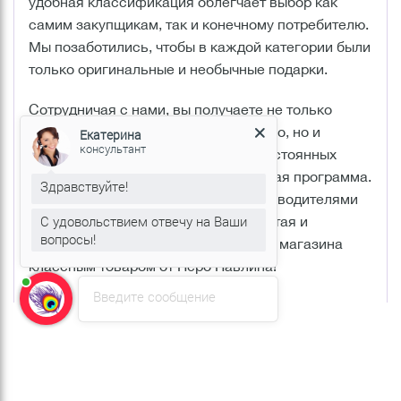
удобная классификация облегчает выбор как
самим закупщикам, так и конечному потребителю.
Мы позаботились, чтобы в каждой категории были
только оригинальные и необычные подарки.
Сотрудничая с нами, вы получаете не только
доступную цену и достойное качество, но и
Екатерина
консультант
выгодные условия доставки. Для постоянных
клиентов предусмотрена специальная программа.
Здравствуйте!
Мы работаем с проверенными производителями
С удовольствием отвечу на Ваши
из нашей страны, а также Индии, Китая и
вопросы!
Индонезии. Пополните полки своего магазина
классным товаром от Перо Павлина!
Введите сообщение