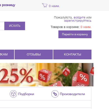
в розницу
0 наим.
Пожалуйста,
войдите
или
зарегистрируйтесь
ИСКАТЬ
Товаров в корзине:
0 наим.
Перейти в корзину
ИКАМ
ОТЗЫВЫ
КОНТАКТЫ
Подборки
Производители