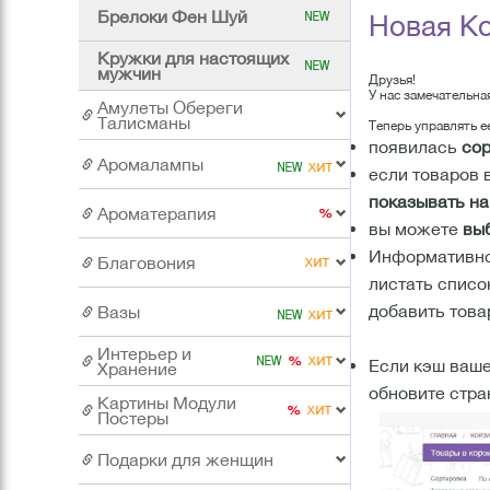
Брелоки Фен Шуй
Новая Ко
Кружки для настоящих
мужчин
Друзья!
У нас замечательна
Амулеты Обереги
Талисманы
Теперь управлять 
появилась
сор
Аромалампы
если товаров 
показывать на 
Ароматерапия
вы можете
вы
Информативное
Благовония
листать список
добавить това
Вазы
Интерьер и
Если кэш ваше
Хранение
обновите стра
Картины Модули
Постеры
Подарки для женщин