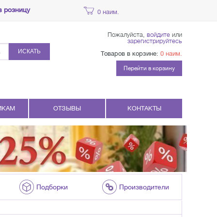
в розницу
0 наим.
Пожалуйста,
войдите
или
зарегистрируйтесь
ИСКАТЬ
Товаров в корзине:
0 наим.
Перейти в корзину
ИКАМ
ОТЗЫВЫ
КОНТАКТЫ
Подборки
Производители