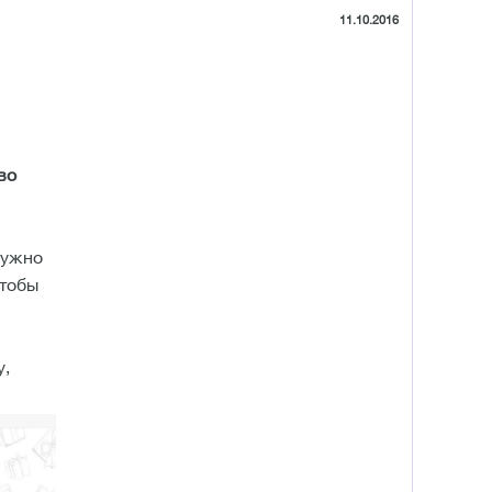
11.10.2016
во
нужно
чтобы
у,