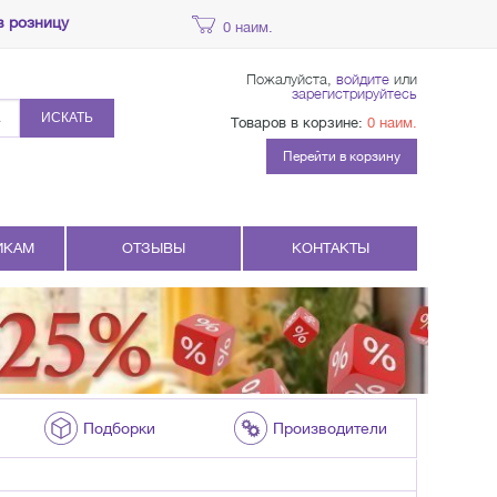
в розницу
0 наим.
Пожалуйста,
войдите
или
зарегистрируйтесь
ИСКАТЬ
Товаров в корзине:
0 наим.
Перейти в корзину
ИКАМ
ОТЗЫВЫ
КОНТАКТЫ
Подборки
Производители