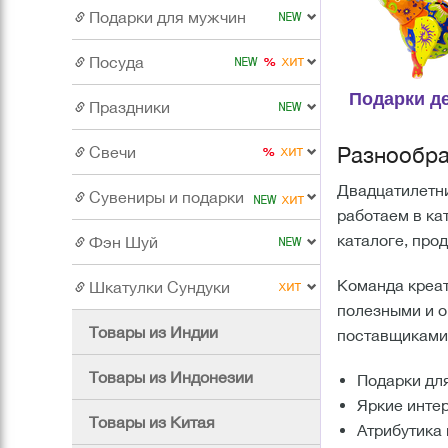
Подарки для мужчин
Посуда
Подарки д
Праздники
Разнообра
Свечи
Двадцатилетни
Сувениры и подарки
работаем в ка
каталоге, про
Фэн Шуй
Команда креат
Шкатулки Сундуки
полезными и о
Товары из Индии
поставщиками 
Товары из Индонезии
Подарки дл
Яркие инте
Товары из Китая
Атрибутика 