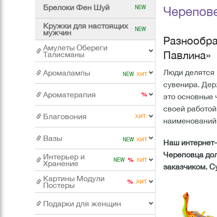
Брелоки Фен Шуй
Черепов
Кружки для настоящих
мужчин
Разнообра
Амулеты Обереги
Павлина»
Талисманы
Люди делятся н
Аромалампы
сувенира. Дер
Ароматерапия
это основные 
своей работой
Благовония
наименований,
Вазы
Наш интернет-
Череповца дол
Интерьер и
Хранение
заказчиком. С
Картины Модули
Постеры
Подарки для женщин