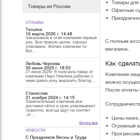
Товары для 
Товары из России
Офисные су
Празднично
ОТЗЫВЫ
Татьяна
16 марта 2026 г. 14:48
Заказывала в этой компании первый
С полным ассо
раз. Все пришло целое, хорошо
упаковано. Желаю компании по
магазина.
бол...
Как сделат
Любовь Чернова
30 июня 2025 г. 18:53
27 июня 2025г Я получила товар от
Компания наце
компании Перо ПАвлина,работаю с
ними давно,хочу выразить благод...
можно осущест
После оплаты с
Станислав
21 ноября 2024 г. 14:15
Замечательная компания,все
Сотрудничест
доставки чётко в срок,упаковывают
грамотно, всегда идут на контакт
,от...
Цены ниже, 
Читать все
Огромный а
НОВОСТИ
Прогрессив
С Праздником Весны и Труда