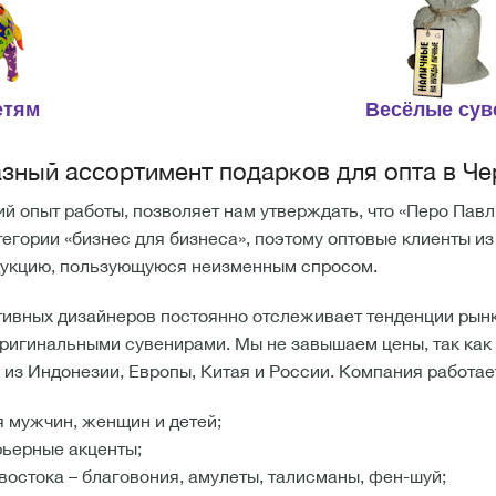
етям
Весёлые су
зный ассортимент подарков для опта в Ч
й опыт работы, позволяет нам утверждать, что «Перо Павли
тегории «бизнес для бизнеса», поэтому оптовые клиенты и
дукцию, пользующуюся неизменным спросом.
ивных дизайнеров постоянно отслеживает тенденции рынк
ригинальными сувенирами. Мы не завышаем цены, так ка
из Индонезии, Европы, Китая и России. Компания работает
я мужчин, женщин и детей;
рьерные акценты;
востока – благовония, амулеты, талисманы, фен-шуй;