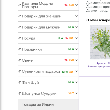
Диаметр основ
Картины Модули
Постеры
Диаметр горла
Держит воду.
Подарки для женщин
С этим товар
Подарки для мужчин
Посуда
Праздники
Свечи
Артикул: 132393
Артикул: 504517
Артикул: 1
Веточка декоративная Сирень 40
Кашпо Набор 2 шт Тюльпан 14,11
Веточка декоратив
см сиреневые цветы
см рельефные белые
Полиантес 40 с
Сувениры и подарки
зелеными ц
Фэн Шуй
Шкатулки Сундуки
Товары из Индии