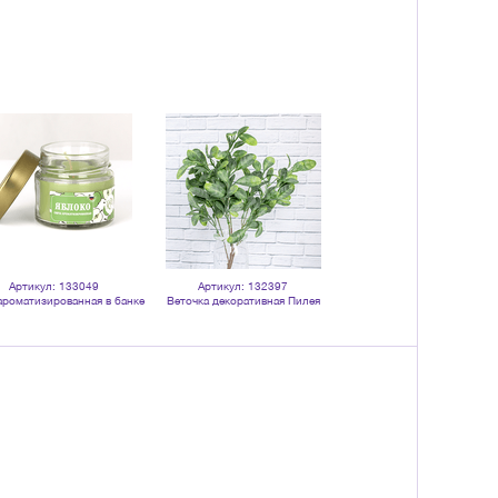
Артикул: 133049
Артикул: 132397
Артикул: 132759
ароматизированная в банке
Веточка декоративная Пилея
Веточка декоративная Самши
Яблоко
Ливанская 42 см в зеленых тонах
см зеленая