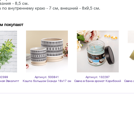
ания - 8,5 см.
 по внутреннему краю - 7 см, внешний - 8х9,5 см.
ом покупают
32399
Артикул: 500841
Артикул: 132287
ная Эвкалипт
Кашпо большое Сканди 18х17 см
Свеча в банке аромат Карибский
Свеча 
м зелая с
матовое серое
кокос
ветами