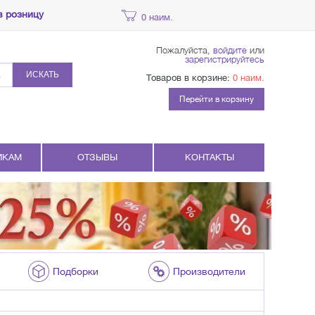
в розницу
0 наим.
Пожалуйста,
войдите
или
зарегистрируйтесь
ИСКАТЬ
Товаров в корзине:
0 наим.
Перейти в корзину
ИКАМ
ОТЗЫВЫ
КОНТАКТЫ
Подборки
Производители