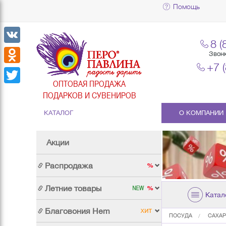
Помощь
8 (
VK
Звон
+7 
Odnoklassniki
ОПТОВАЯ ПРОДАЖА
Twitter
ПОДАРКОВ И СУВЕНИРОВ
КАТАЛОГ
О КОМПАНИИ
Акции
Распродажа
Летние товары
Катал
Благовония Hem
ПОСУДА
САХА