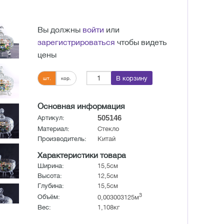
Вы должны
войти
или
зарегистрироваться
чтобы видеть
цены
В корзину
шт.
кор.
Основная информация
505146
Артикул:
Материал:
Стекло
Производитель:
Китай
Характеристики товара
Ширина:
15,5см
Высота:
12,5см
Глубина:
15,5см
3
Объём:
0,003003125м
Вес:
1,108кг