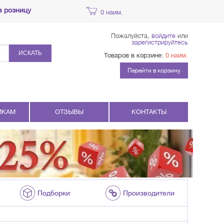
в розницу
0 наим.
Пожалуйста,
войдите
или
зарегистрируйтесь
ИСКАТЬ
Товаров в корзине:
0 наим.
Перейти в корзину
ИКАМ
ОТЗЫВЫ
КОНТАКТЫ
Подборки
Производители