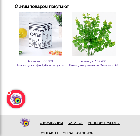
С этим товаром покупают
Артикул: 503709
Артикул: 132766
Арт
вкалипт
Банка для кофе 1,45 л рисунок
Ветка декоративная Эвкалипт 48
Свеча в ба
ая с
флора белая с черным
см зеленый
и
О КОМПАНИИ
КАТАЛОГ
УСЛОВИЯ РАБОТЫ
КОНТАКТЫ
ОБРАТНАЯ СВЯЗЬ