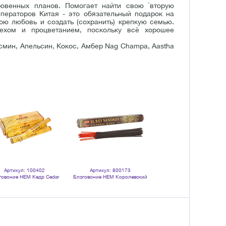
ровенных планов. Помогает найти свою `вторую
ператоров Китая - это обязательный подарок на
ю любовь и создать (сохранить) крепкую семью.
ехом и процветанием, поскольку всё хорошее
смин, Апельсин, Кокос, Амбер Nag Champa, Aastha
Артикул: 100402
Артикул: 800173
Артикул: 800172
говоние HEM Кедр Cedar
Благовоние HEM Королевский
Благовоние HEM Сандалов
тигранник упаковка 6 шт
Сандал Sandal King шестигранник
дерево Sandalwood шестигра
20 палочек
20 палочек