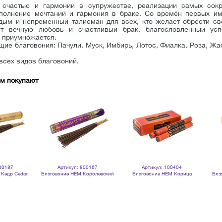
 счастью и гармонии в супружестве, реализации самых сок
сполнение мечтаний и гармония в браке. Со времён первых им
дым и непременный талисман для всех, кто желает обрести сво
ет вечную любовь и счастливый брак, благословленный усп
и приумножается.
ие благовония: Пачули, Муск, Имбирь, Лотос, Фиалка, Роза, Жа
.
всех видов благовоний.
ом покупают
00187
Артикул: 800167
Артикул: 100404
 Кедр Cedar
Благовоние HEM Королевский
Благовоние HEM Корица
Бла
0 палочек
Сандал Sandal Queen
Апельсин Cinnamon Orange
шес
шестигранник 20 палочек
шестигранник упаковка 6 шт