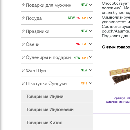
Способствует
Подарки для мужчин
половину`. И
свадьбу моло
Символизиру
Посуда
удваивается 
Соответствующ
Праздники
pouch/Ааштха
Подходит для 
Свечи
С этим товар
Сувениры и подарки
Фэн Шуй
Шкатулки Сундуки
Товары из Индии
Артикул: 100058
Артикул: 800168
Артикул: 8
Благовоние HEM Вишня Жасмин
Благовоние HEM Сандаловое
Благовоние HEM
Cherry Jasmine шестигранник
дерево Oodh Sandalwood
шестигранник 2
упаковка 6 шт
шестигранник 20 палочек
Товары из Индонезии
Товары из Китая