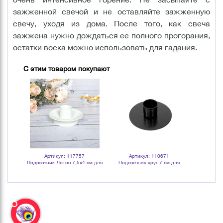
зажженной свечой и не оставляйте зажженную
свечу, уходя из дома. После того, как свеча
зажжена нужно дождаться ее полного прогорания,
остатки воска можно использовать для гадания.
С этим товаром покупают
Артикул: 117757
Артикул: 110671
Арт
осточное
Подсвечник Лотос 7,5х4 см для
Подсвечник круг 7 см для
Подсвечн
столовых свечей белый
столовых свечей черный