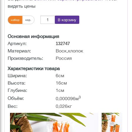
видеть цены
В корзину
набор
кор.
Основная информация
Артикул:
132747
Материал:
Воск,хлопок
Производитель:
Россия
Характеристики товара
Ширина:
6см
Высота:
16см
Глубина:
1см
3
Объём:
0,000096м
Вес:
0,026кг