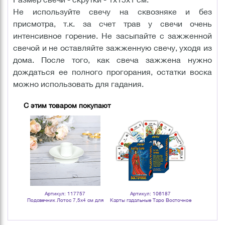
Не используйте свечу на сквозняке и без
присмотра, т.к. за счет трав у свечи очень
интенсивное горение. Не засыпайте с зажженной
свечой и не оставляйте зажженную свечу, уходя из
дома. После того, как свеча зажжена нужно
дождаться ее полного прогорания, остатки воска
можно использовать для гадания.
С этим товаром покупают
Артикул: 117757
Артикул: 106187
Арт
м черный
Подсвечник Лотос 7,5х4 см для
Карты гадальные Таро Восточное
Подсвеч
столовых свечей белый
64 листа
столов