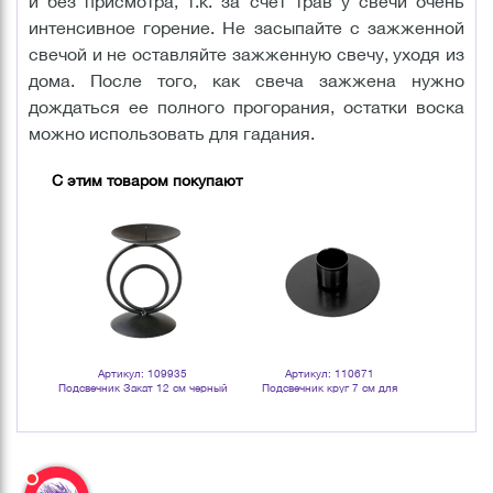
и без присмотра, т.к. за счет трав у свечи очень
интенсивное горение. Не засыпайте с зажженной
свечой и не оставляйте зажженную свечу, уходя из
дома. После того, как свеча зажжена нужно
дождаться ее полного прогорания, остатки воска
можно использовать для гадания.
С этим товаром покупают
Артикул: 109935
Артикул: 110671
Арт
м черный
Подсвечник Закат 12 см черный
Подсвечник круг 7 см для
Карты гадал
столовых свечей черный