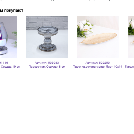
ом покупают
01116
Артикул: 503933
Артикул: 502250
 Сердца 19 см
Подсвечник Севилья 8 см
Тарелка декоративная Лист 40х14
Тарел
хром
дымчатый
см белая и золото
40