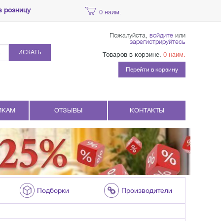
в розницу
0 наим.
Пожалуйста,
войдите
или
зарегистрируйтесь
ИСКАТЬ
Товаров в корзине:
0 наим.
Перейти в корзину
ИКАМ
ОТЗЫВЫ
КОНТАКТЫ
Подборки
Производители