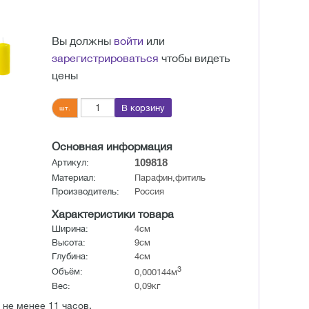
Вы должны
войти
или
зарегистрироваться
чтобы видеть
цены
В корзину
шт.
Основная информация
109818
Артикул:
Материал:
Парафин,фитиль
Производитель:
Россия
Характеристики товара
Ширина:
4см
Высота:
9см
Глубина:
4см
3
Объём:
0,000144м
Вес:
0,09кг
 не менее 11 часов.