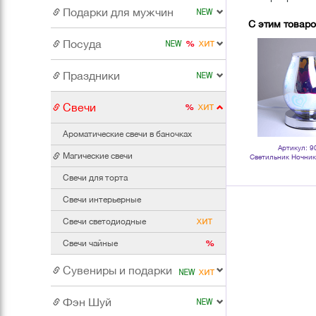
Подарки для мужчин
С этим товар
Посуда
Праздники
Свечи
Ароматические свечи в баночках
Артикул: 015570
Артикул: 130631
Артикул: 9
Магические свечи
я
Аромалампа Месяц и звезды 7 см
Свеча интерьерная Бутон розы
Светильник Ночник
серия Эконом белая
6х8 см белая
сенсор 
Свечи для торта
Свечи интерьерные
Свечи светодиодные
Свечи чайные
Сувениры и подарки
Фэн Шуй