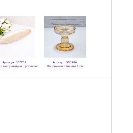
Артикул: 502257
Артикул: 503934
Артикул: 121559
ка декоративная Тропикана
Подсвечник Севилья 8 см
Подсвечник плоский 7 см че
х14 см белая с золотом
карамельно - прозрачный