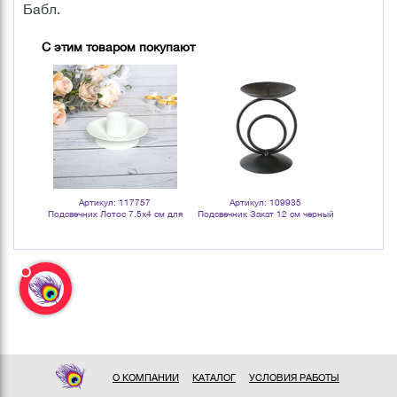
Бабл.
С этим товаром покупают
Артикул: 117757
Артикул: 109935
Арт
еребро
Подсвечник Лотос 7,5х4 см для
Подсвечник Закат 12 см черный
Подсвечник
столовых свечей белый
О КОМПАНИИ
КАТАЛОГ
УСЛОВИЯ РАБОТЫ