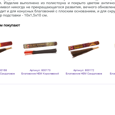
. Изделие выполнено из полистоуна и покрыто цветом антично
имвол никогда не прекращающегося развития, вечного обновлени
дит и для конусных благовоний с плоским основанием, и для скру
 подставки - 10х1,5х10 см.
ом покупают
00168
Артикул: 800173
Артикул: 800172
 Сандаловое
Благовоние HEM Королевский
Благовоние HEM Сандаловое
Бла
andalwood
Сандал Sandal King шестигранник
дерево Sandalwood шестигранник
шес
0 палочек
20 палочек
20 палочек