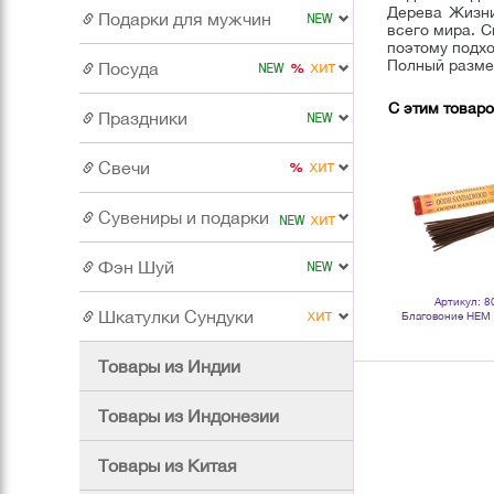
Дерева Жизни
Подарки для мужчин
всего мира. С
поэтому подхо
Полный размер
Посуда
С этим товар
Праздники
Свечи
Сувениры и подарки
Фэн Шуй
Артикул: 100404
Артикул: 800187
Артикул: 8
Шкатулки Сундуки
nd
Благовоние HEM Корица
Благовоние HEM Кедр Cedar
Благовоние HEM
Апельсин Cinnamon Orange
шестигранник 20 палочек
дерево Oodh S
шестигранник упаковка 6 шт
шестигранник 2
Товары из Индии
Товары из Индонезии
Товары из Китая