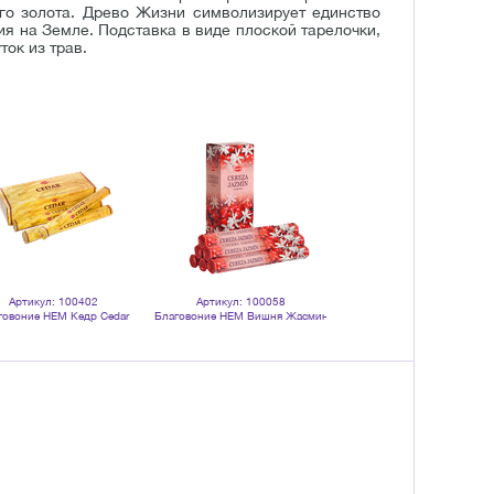
го золота. Древо Жизни символизирует единство
я на Земле. Подставка в виде плоской тарелочки,
ток из трав.
Артикул: 100402
Артикул: 100058
Артикул: 100403
говоние HEM Кедр Cedar
Благовоние HEM Вишня Жасмин
Благовоние HEM Драгоцен
тигранник упаковка 6 шт
Cherry Jasmine шестигранник
Корица Precious Cinnamo
упаковка 6 шт
шестигранник упаковка 6 