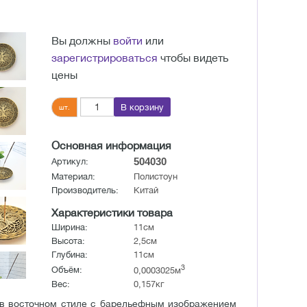
Вы должны
войти
или
зарегистрироваться
чтобы видеть
цены
В корзину
шт.
Основная информация
504030
Артикул:
Материал:
Полистоун
Производитель:
Китай
Характеристики товара
Ширина:
11см
Высота:
2,5см
Глубина:
11см
3
Объём:
0,0003025м
Вес:
0,157кг
 в восточном стиле с барельефным изображением