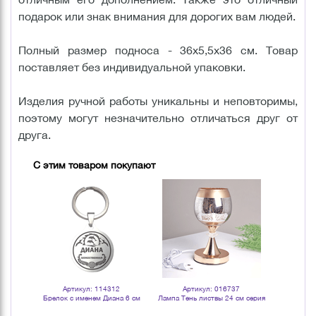
подарок или знак внимания для дорогих вам людей.
Полный размер подноса - 36х5,5х36 см. Товар
поставляет без индивидуальной упаковки.
Изделия ручной работы уникальны и неповторимы,
поэтому могут незначительно отличаться друг от
друга.
С этим товаром покупают
Артикул: 114312
Артикул: 016737
Арт
бантиком
Брелок с именем Диана 6 см
Лампа Тень листвы 24 см серия
Ваза Викто
ая
Эконом сенсор под бронзу
дымча