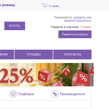
в розницу
0 наим.
Пожалуйста,
войдите
или
зарегистрируйтесь
ИСКАТЬ
Товаров в корзине:
0 наим.
Перейти в корзину
ИКАМ
ОТЗЫВЫ
КОНТАКТЫ
Подборки
Производители