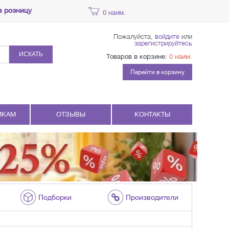
в розницу
0 наим.
Пожалуйста,
войдите
или
зарегистрируйтесь
ИСКАТЬ
Товаров в корзине:
0 наим.
Перейти в корзину
ИКАМ
ОТЗЫВЫ
КОНТАКТЫ
Подборки
Производители