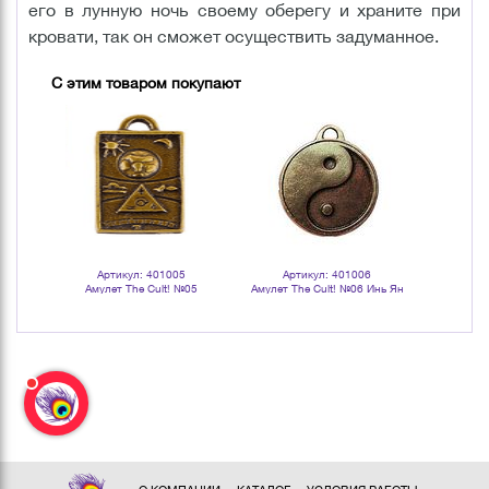
его в лунную ночь своему оберегу и храните при
кровати, так он сможет осуществить задуманное.
С этим товаром покупают
Артикул: 401005
Артикул: 401006
Арт
Амулет The Cult! №05
Амулет The Cult! №06 Инь Ян
Амулет The 
Астрологический талисман