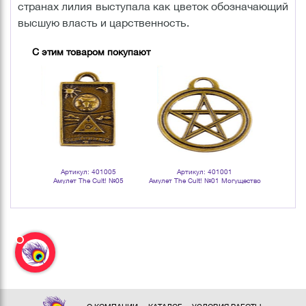
странах лилия выступала как цветок обозначающий
высшую власть и царственность.
С этим товаром покупают
Артикул: 401005
Артикул: 401001
Арт
Амулет The Cult! №05
Амулет The Cult! №01 Могущество
Амулет Th
Астрологический талисман
света