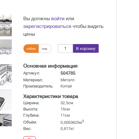
Вы должны
войти
или
зарегистрироваться
чтобы видеть
цены
В корзину
набор
кор.
Основная информация
504785
Артикул:
Материал:
Металл
Производитель:
Китай
Характеристики товара
Ширина:
32,5см
Высота:
15см
Глубина:
11см
3
Объём:
0,0053625м
Вес:
0,617кг