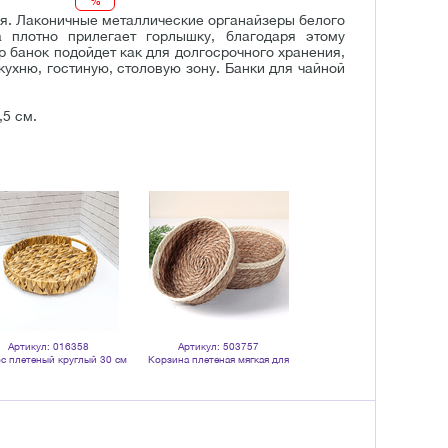
%
ая. Лаконичные металлические органайзеры белого
плотно прилегает горлышку, благодаря этому
 банок подойдет как для долгосрочного хранения,
ухню, гостиную, столовую зону. Банки для чайной
,5 см.
Артикул: 016358
Артикул: 503757
Артикул: 503756
с плетеный круглый 30 см
Корзина плетеная мягкая для
Корзина плетеная мягкая 
серия Эконом
хранения Дуэт диаметр 26 28 см
хранения Дуэт диаметр 22 2
водный гиацинт
водный гиацинт