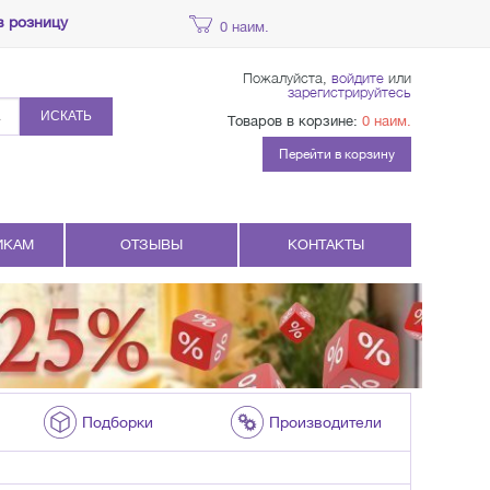
в розницу
0 наим.
Пожалуйста,
войдите
или
зарегистрируйтесь
ИСКАТЬ
Товаров в корзине:
0 наим.
Перейти в корзину
ИКАМ
ОТЗЫВЫ
КОНТАКТЫ
Подборки
Производители