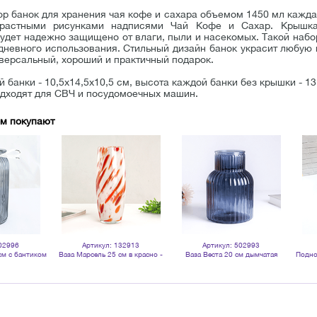
ор банок для хранения чая кофе и сахара объемом 1450 мл кажд
трастными рисунками надписями Чай Кофе и Сахар. Крышка 
дет надежно защищено от влаги, пыли и насекомых. Такой набор
дневного использования. Стильный дизайн банок украсит любую к
иверсальный, хороший и практичный подарок.
 банки - 10,5х14,5х10,5 см, высота каждой банки без крышки - 13
одходят для СВЧ и посудомоечных машин.
ом покупают
02996
Артикул: 132913
Артикул: 502993
см с бантиком
Ваза Марсель 25 см в красно -
Ваза Веста 20 см дымчатая
Подно
озрачная
белых тонах
прозрачная