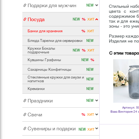
Подарки для мужчин
Стильный наб
цвета с кон
содержимое бу
Посуда
так и для еже
зоны - это ун
Банки для хранения
Размер каждой
Блюда Тарелки для сервировки
Изделия не п
Кружки Бокалы
подарочные
С этим товар
Кувшины Графины
Сахарницы Конфетницы
Стеклянные кружки для смузи и
напитков
Креманки
Праздники
Артикул: 503759
Артикул: 503005
Артикул: 5
м
Корзины для хранения Цветок
Ваза с ручкой Сабрина 13х16 см
Ваза Виктория 24 
Свечи
Дуэт диаметр 26 30 см водный
соты прозрачная
дымчатая пр
гиацинт
Сувениры и подарки