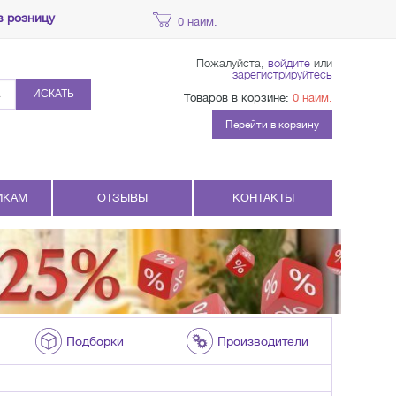
в розницу
0 наим.
Пожалуйста,
войдите
или
зарегистрируйтесь
ИСКАТЬ
Товаров в корзине:
0 наим.
Перейти в корзину
ИКАМ
ОТЗЫВЫ
КОНТАКТЫ
Подборки
Производители