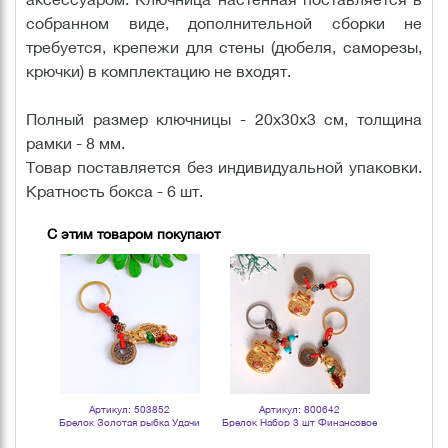
собранном виде, дополнительной сборки не
требуется, крепежи для стены (дюбеля, саморезы,
крючки) в комплектацию не входят.
Полный размер ключницы - 20х30х3 см, толщина
рамки - 8 мм.
Товар поставляется без индивидуальной упаковки.
Кратность бокса - 6 шт.
С этим товаром покупают
Артикул: 503852
Артикул: 800642
Арт
енежный
Брелок Золотая рыбка Удачи
Брелок Набор 3 шт Финансовое
Брелок Ма
Пять монет 10 см
благополучие
кот П