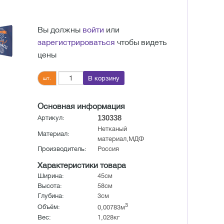
Вы должны
войти
или
зарегистрироваться
чтобы видеть
цены
В корзину
шт.
Основная информация
130338
Артикул:
Нетканый
Материал:
материал,МДФ
Производитель:
Россия
Характеристики товара
Ширина:
45см
Высота:
58см
Глубина:
3см
3
Объём:
0,00783м
Вес:
1,028кг