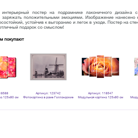
 интерьерный постер на подрамнике лаконичного дизайна с
и заряжать положительными эмоциями. Изображение нанесено 
состойкий, устойчив к выгоранию и легок в уходе. Постер на сте
 отличный подарок со смыслом!
ом покупают
18588
Артикул: 123742
Артикул: 118547
на 125х80 см
Фотокартина в раме Голландские
Модульная картина 125х80 см
Моду
жи
мельницы 55х40 см светлая рама
Роза Роса