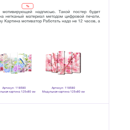
%
 мотивирующей надписью. Такой постер будет
на нетканый материал методом цифровой печати.
ну Картина мотиватор Работать надо не 12 часов, а
Артикул: 118590
Артикул: 118580
льная картина 125х80 см
Модульная картина 125х80 см
Птаха в цветах
Весна в розовых тонах