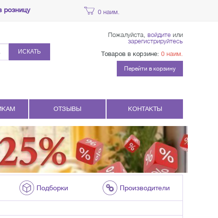
в розницу
0 наим.
Пожалуйста,
войдите
или
зарегистрируйтесь
ИСКАТЬ
Товаров в корзине:
0 наим.
Перейти в корзину
ИКАМ
ОТЗЫВЫ
КОНТАКТЫ
Подборки
Производители