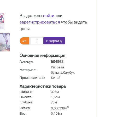
Вы должны
войти
или
зарегистрироваться
чтобы видеть
цены
В корзину
шт.
Основная информация
504962
Артикул:
Рисовая
Материал:
бумага,бамбук
Производитель:
Китай
Характеристики товара
Ширина:
32см
Высота:
1,5см
Глубина:
7см
3
Объём:
0,000336м
Вес:
0,103кг