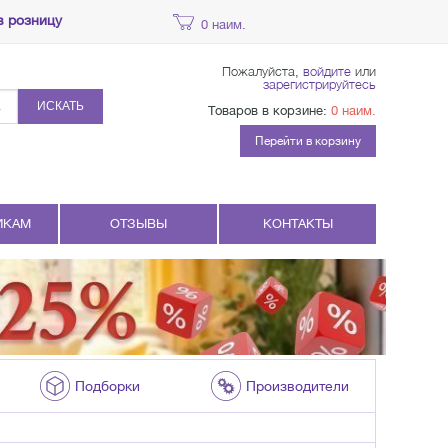
в розницу
0 наим.
Пожалуйста,
войдите
или
зарегистрируйтесь
ИСКАТЬ
Товаров в корзине:
0 наим.
Перейти в корзину
ИКАМ
ОТЗЫВЫ
КОНТАКТЫ
Подборки
Производители