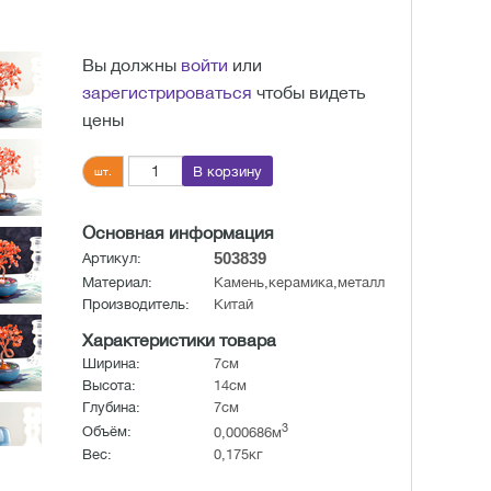
Вы должны
войти
или
зарегистрироваться
чтобы видеть
цены
В корзину
шт.
Основная информация
503839
Артикул:
Материал:
Камень,керамика,металл
Производитель:
Китай
Характеристики товара
Ширина:
7см
Высота:
14см
Глубина:
7см
3
Объём:
0,000686м
Вес:
0,175кг