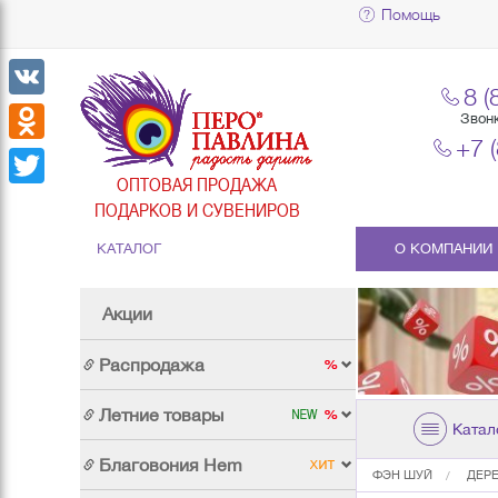
Помощь
8 (
VK
Звон
+7 
Odnoklassniki
ОПТОВАЯ ПРОДАЖА
Twitter
ПОДАРКОВ И СУВЕНИРОВ
КАТАЛОГ
О КОМПАНИИ
Акции
Распродажа
Летние товары
Катал
Благовония Hem
ФЭН ШУЙ
ДЕР