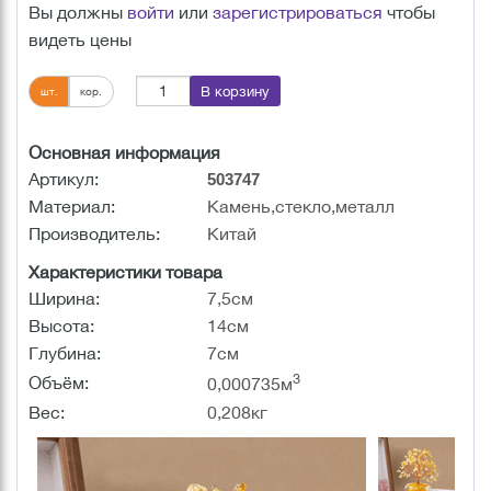
Вы должны
войти
или
зарегистрироваться
чтобы
видеть цены
В корзину
шт.
кор.
Основная информация
Артикул:
503747
Материал:
Камень,стекло,металл
Производитель:
Китай
Характеристики товара
Ширина:
7,5см
Высота:
14см
Глубина:
7см
3
Объём:
0,000735м
Вес:
0,208кг