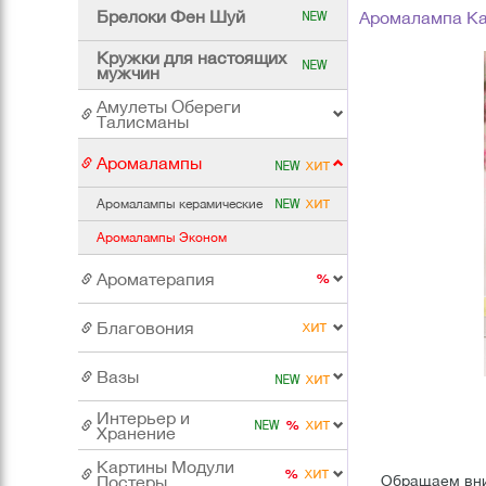
Брелоки Фен Шуй
Аромалампа Ка
Кружки для настоящих
мужчин
Амулеты Обереги
Талисманы
Аромалампы
Аромалампы керамические
Аромалампы Эконом
Ароматерапия
Благовония
Вазы
Интерьер и
Хранение
Картины Модули
Постеры
Обращаем вним