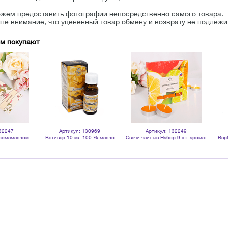
ожем предоставить фотографии непосредственно самого товара.
е внимание, что уцененный товар обмену и возврату не подлежи
ом покупают
32247
Артикул: 130969
Артикул: 132249
аромамаслом
Ветивер 10 мл 100 % масло
Свечи чайные Набор 9 шт аромат
Вер
шт сливочно-
эфирное
Цитрус и Грейпфрут
ые