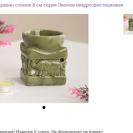
раван слонов 8 см серия Эконом квадро фисташковая
ание! Изделия II сорта. На функционал не влияет.