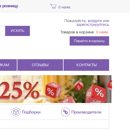
в розницу
0 наим.
Пожалуйста,
войдите
или
зарегистрируйтесь
ИСКАТЬ
Товаров в корзине:
0 наим.
Перейти в корзину
ИКАМ
ОТЗЫВЫ
КОНТАКТЫ
Подборки
Производители