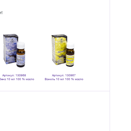
т!
Артикул: 130968
Артикул: 130967
Артикул: 132246
бена 10 мл 100 % масло
Ваниль 10 мл 100 % масло
Свечи чайные с аромамас
эфирное
эфирное
Пихта 10 шт зеленые