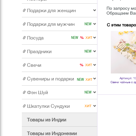
По запросу м
Подарки для женщин
Обращаем Ваш
Подарки для мужчин
С этим товар
Посуда
Праздники
Свечи
Сувениры и подарки
Артикул: 112651
Артикул: 130965
Артикул: 1
Авокадо объем 10 мл 100 %
Апельсин 10 мл 100 % масло
Свечи чайные с 
натуральное масло
эфирное
Чайное дерево 10 
бежев
Фэн Шуй
Шкатулки Сундуки
Товары из Индии
Товары из Индонезии