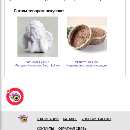
С этим товаром покупают
Артикул: 503477
Артикул: 503757
Арт
зрачная
Фигурка Ангелочек бюст 8х9 см
Корзина плетеная мягкая для
Фигурка 
белый
хранения Дуэт диаметр 26 28 см
13х
водный гиацинт
О КОМПАНИИ
КАТАЛОГ
УСЛОВИЯ РАБОТЫ
КОНТАКТЫ
ОБРАТНАЯ СВЯЗЬ