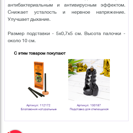
антибактериальным и антивирусным эффектом.
Снижает усталость и нервное напряжение.
Улучшает дыхание.
Размер подставки - 5х0,7х5 см. Высота палочки -
около 10 см.
С этим товаром покупают
Артикул: 112172
Артикул: 130187
Арт
ьные
Благовония натуральные
Подставка для стелющихся
Благово
угольные Сибирский кедр
благовоний Бамбук 7х10 см
уго
черная керамика