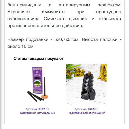
бактерицидным и антивирусным эффектом.
Укрепляет иммунитет при простудных
заболеваниях. Смягчает дыхание и оказывает
противовоспалительное действие.
Размер подставки - 5х0,7х5 см. Высота палочки -
около 10 см.
С этим товаром покупают
Артикул: 112174
Артикул: 130187
Арт
ьные
Благовония натуральные
Подставка для стелющихся
Благово
ель
угольные Мирра
благовоний Бамбук 7х10 см
угольны
черная керамика