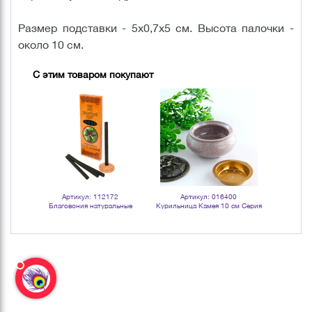
Размер подставки - 5х0,7х5 см. Высота палочки -
около 10 см.
С этим товаром покупают
Артикул: 112172
Артикул: 016400
Арт
ьные
Благовония натуральные
Курильница Камея 10 см Серия
Благово
ель
угольные Сибирский кедр
Эконом под мрамор серая
угольны