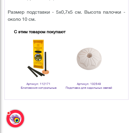
Размер подставки - 5х0,7х5 см. Высота палочки -
около 10 см.
С этим товаром покупают
Артикул: 112171
Артикул: 132549
Арт
ьные
Благовония натуральные
Подставка для кадильных свечей
Подставка 
а
угольные Ливанский кедр
и благовоний 4 см белая
и благо