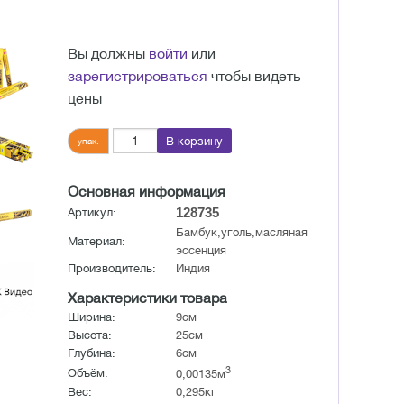
Вы должны
войти
или
зарегистрироваться
чтобы видеть
цены
В корзину
упак.
Основная информация
128735
Артикул:
Бамбук,уголь,масляная
Материал:
эссенция
Производитель:
Индия
Характеристики товара
Ширина:
9см
Высота:
25см
Глубина:
6см
3
Объём:
0,00135м
Вес:
0,295кг