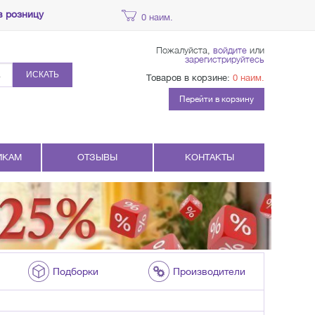
в розницу
0 наим.
Пожалуйста,
войдите
или
зарегистрируйтесь
ИСКАТЬ
Товаров в корзине:
0 наим.
Перейти в корзину
ИКАМ
ОТЗЫВЫ
КОНТАКТЫ
Подборки
Производители