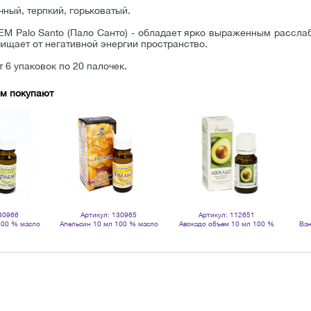
чный, терпкий, горьковатый.
EM Palo Santo (Пало Санто) - обладает ярко выраженным рассла
ищает от негативной энергии пространство.
 6 упаковок по 20 палочек.
ом покупают
30966
Артикул: 130965
Артикул: 112651
100 % масло
Апельсин 10 мл 100 % масло
Авокадо объем 10 мл 100 %
Ван
ое
эфирное
натуральное масло