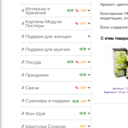
Аромат: цвето
Интерьер и
Хранение
Благовоние H
медитацию, оч
Картины Модули
Постеры
Блок содержит
Подарки для женщин
С этим товар
Подарки для мужчин
Посуда
Праздники
Свечи
Артикул: 1
Бергамот 10 мл 
эфирн
Сувениры и подарки
Фэн Шуй
Шкатулки Сундуки