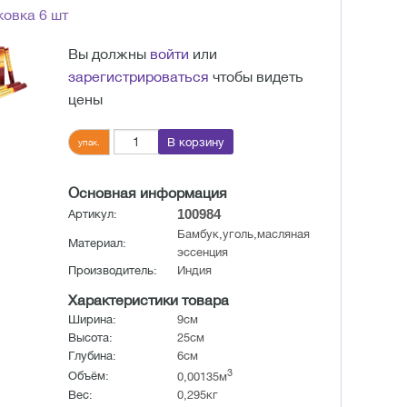
овка 6 шт
Вы должны
войти
или
зарегистрироваться
чтобы видеть
цены
В корзину
упак.
Основная информация
100984
Артикул:
Бамбук,уголь,масляная
Материал:
эссенция
Производитель:
Индия
Характеристики товара
Ширина:
9см
Высота:
25см
Глубина:
6см
3
Объём:
0,00135м
Вес:
0,295кг