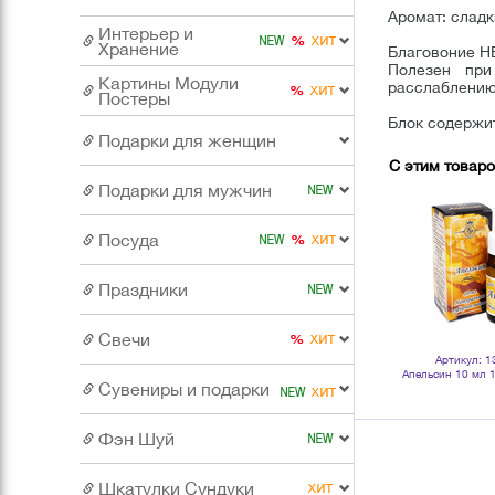
Аромат: сладк
Интерьер и
Хранение
Благовоние H
Полезен при
Картины Модули
расслаблению,
Постеры
Блок содержит
Подарки для женщин
С этим товар
Подарки для мужчин
Посуда
Праздники
Свечи
Артикул: 1
Апельсин 10 мл 
эфирн
Сувениры и подарки
Фэн Шуй
Шкатулки Сундуки