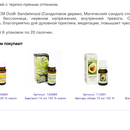
ий с терпко-пряным оттенком.
EM Oodh Sandalwood (Сандаловое дерево, Магический сандал) сп
 бессоннице, нервном напряжении, внутренней тревоге. С
 благоприятно для духовной практики, медитации, повышает чувс
 6 упаковок по 20 палочек.
ом покупают
30965
Артикул: 130966
Артикул: 112651
100 % масло
Бергамот 10 мл 100 % масло
Авокадо объем 10 мл 100 %
Ван
ое
эфирное
натуральное масло