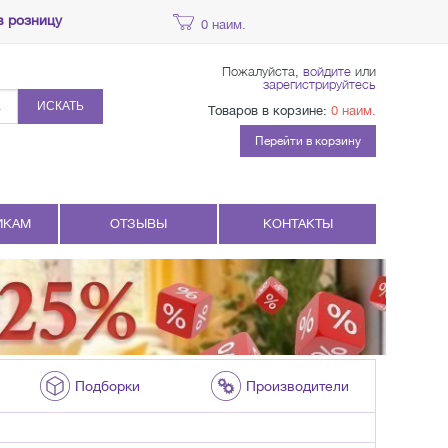
в розницу
0 наим.
Пожалуйста,
войдите
или
зарегистрируйтесь
ИСКАТЬ
Товаров в корзине:
0 наим.
Перейти в корзину
ИКАМ
ОТЗЫВЫ
КОНТАКТЫ
Подборки
Производители