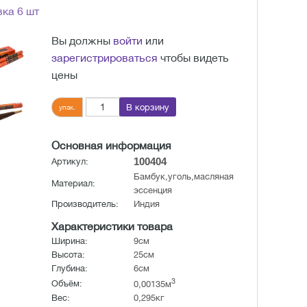
ка 6 шт
Вы должны
войти
или
зарегистрироваться
чтобы видеть
цены
В корзину
упак.
Основная информация
100404
Артикул:
Бамбук,уголь,масляная
Материал:
эссенция
Производитель:
Индия
Характеристики товара
Ширина:
9см
Высота:
25см
Глубина:
6см
3
Объём:
0,00135м
Вес:
0,295кг