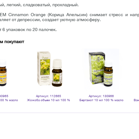
й, легкий, сладковатый, прохладный.
EM Cinnamon Orange (Корица Апельсин) снимает стресс и напр
вляет от депрессии, создает уютную атмосферу.
 6 упаковок по 20 палочек.
ом покупают
30965
Артикул: 112665
Артикул: 130966
100 % масло
Жожоба объем 10 мл 100 %
Бергамот 10 мл 100 % масло
Ван
ое
натуральное масло
эфирное