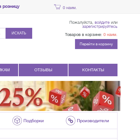
в розницу
0 наим.
Пожалуйста,
войдите
или
зарегистрируйтесь
ИСКАТЬ
Товаров в корзине:
0 наим.
Перейти в корзину
ИКАМ
ОТЗЫВЫ
КОНТАКТЫ
Подборки
Производители