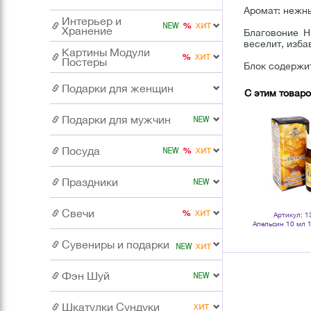
Аромат: нежны
Интерьер и
Хранение
Благовоние H
веселит, изба
Картины Модули
Постеры
Блок содержит
Подарки для женщин
С этим товар
Подарки для мужчин
Посуда
Праздники
Свечи
Артикул: 1
Апельсин 10 мл 
эфирн
Сувениры и подарки
Фэн Шуй
Шкатулки Сундуки