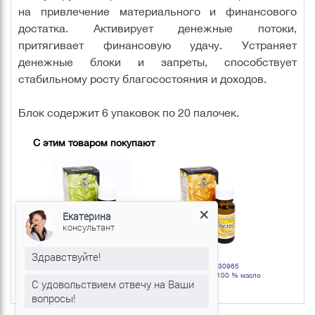
на привлечение материального и финансового
достатка. Активирует денежные потоки,
притягивает финансовую удачу. Устраняет
денежные блоки и запреты, способствует
стабильному росту благосостояния и доходов.
Блок содержит 6 упаковок по 20 палочек.
С этим товаром покупают
Екатерина
консультант
Здравствуйте!
Артикул: 130966
Артикул: 130965
Арт
Бергамот 10 мл 100 % масло
Апельсин 10 мл 100 % масло
Авокадо 
С удовольствием отвечу на Ваши
эфирное
эфирное
нату
вопросы!