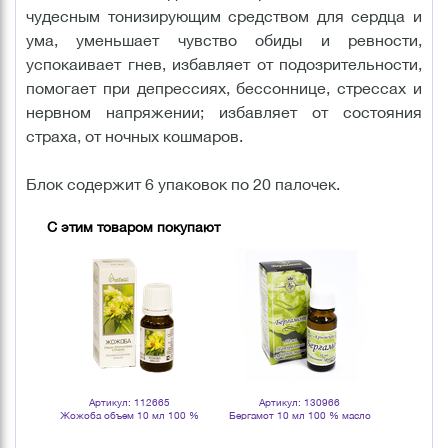
чудесным тонизирующим средством для сердца и
ума, уменьшает чувство обиды и ревности,
успокаивает гнев, избавляет от подозрительности,
помогает при депрессиях, бессоннице, стрессах и
нервном напряжении; избавляет от состояния
страха, от ночных кошмаров.
Блок содержит 6 упаковок по 20 палочек.
С этим товаром покупают
Артикул: 112665
Артикул: 130966
Арт
Жожоба объем 10 мл 100 %
Бергамот 10 мл 100 % масло
Апельсин 
натуральное масло
эфирное