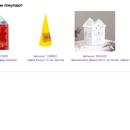
ом покупают
31825
Артикул: 130622
Артикул: 504425
Деду Морозу
Свеча Конус 14 см желтая
Аромалампа Домик 9х12 см Ангел
Свеча 
годом красное
белая