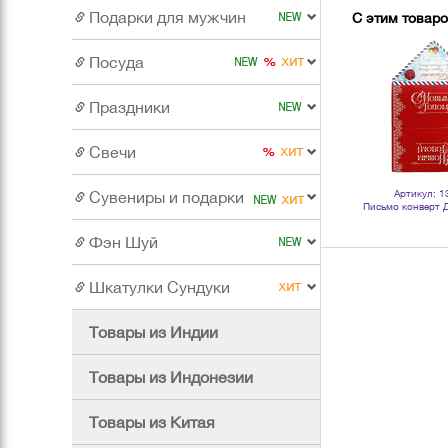
Подарки для мужчин
С этим товар
Посуда
Праздники
Свечи
Артикул: 109820
Артикул: 109775
Артикул: 1
Сувениры и подарки
Свеча пеньковая 9 см лавандовая
Свеча пеньковая аромат Лаванда
Письмо конверт 
время горения 11 часов
9 см время горения 11 часов
19х10 см С Новым 
Фэн Шуй
Шкатулки Сундуки
Товары из Индии
Товары из Индонезии
Товары из Китая