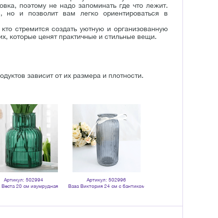
овка, поэтому не надо запоминать где что лежит.
в, но и позволит вам легко ориентироваться в
 кто стремится создать уютную и организованную
их, которые ценят практичные и стильные вещи.
дуктов зависит от их размера и плотности.
Артикул: 502994
Артикул: 502996
Артикул: 502993
 Веста 20 см изумрудная
Ваза Виктория 24 см с бантиком
Ваза Веста 20 см дымчат
прозрачная
дымчатая прозрачная
прозрачная