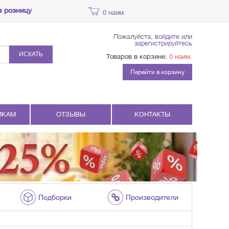
в розницу
0 наим.
Пожалуйста,
войдите
или
зарегистрируйтесь
ИСКАТЬ
Товаров в корзине:
0 наим.
Перейти в корзину
ИКАМ
ОТЗЫВЫ
КОНТАКТЫ
Подборки
Производители