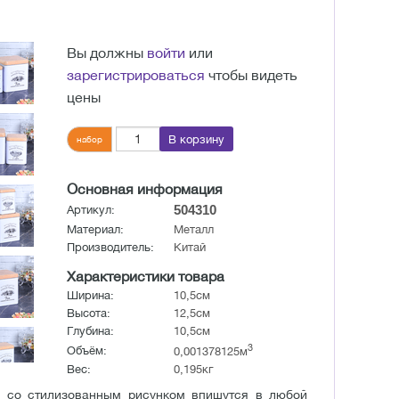
Вы должны
войти
или
зарегистрироваться
чтобы видеть
цены
В корзину
набор
Основная информация
504310
Артикул:
Материал:
Металл
Производитель:
Китай
Характеристики товара
Ширина:
10,5см
Высота:
12,5см
Глубина:
10,5см
3
Объём:
0,001378125м
Вес:
0,195кг
ы со стилизованным рисунком впишутся в любой