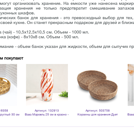
омогут организовать хранение. На емкости уже нанесена маркир
зация хранения не только предотвратит смешивание запахо
ухонных шкафов.
ических банок для хранения - это превосходный выбор для тех,
своей кухне. Он станет прекрасным подарком для друзей и близк
 (чай) - 10,5х12,5х10,5 см. Объем - 1000 мл.
ка (кофе) - 8х10х8 см. Объем - 500 мл.
ание - объем банок указан для жидкости, объем для сыпучих про
ом покупают
16358
Артикул: 132913
Артикул: 503758
круглый 30 см
Ваза Марсель 25 см в красно -
Корзины для хранения Дуэт
Ваза
оном
белых тонах
диаметр 25 30 см водный гиацинт