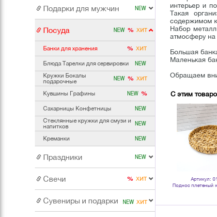
интерьер и п
Подарки для мужчин
Такая органи
содержимом к
Набор металл
Посуда
атмосферу на 
Банки для хранения
Большая банка
Маленькая бан
Блюда Тарелки для сервировки
Обращаем вним
Кружки Бокалы
подарочные
С этим товар
Кувшины Графины
Сахарницы Конфетницы
Стеклянные кружки для смузи и
напитков
Креманки
Праздники
Свечи
Артикул: 503759
Артикул: 503757
Артикул: 0
м
Корзины для хранения Цветок
Корзина плетеная мягкая для
Поднос плетеный 
Дуэт диаметр 26 30 см водный
хранения Дуэт диаметр 26 28 см
серия Эк
гиацинт
водный гиацинт
Сувениры и подарки