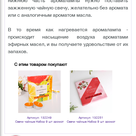
нижнюю часть аромалампы нужно поставить
зажженную чайную свечу, желательно без аромата
или с аналогичным ароматом масла.
В то время как нагревается аромалампа -
происходит насыщение воздуха ароматами
эфирных масел, и вы получаете удовольствие от их
запахов.
С этим товаром покупают
Артикул: 132249
Артикул: 132251
Арт
 масло
Свечи чайные Набор 9 шт аромат
Свечи чайные Набор 9 шт аромат
Жожоба о
Цитрус и Грейпфрут
Земляника
нату