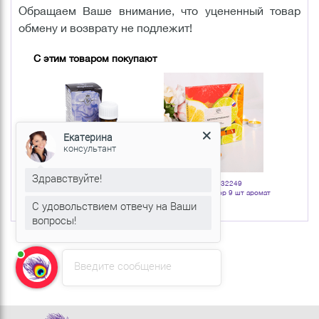
Обращаем Ваше внимание, что уцененный товар
обмену и возврату не подлежит!
С этим товаром покупают
Екатерина
консультант
Здравствуйте!
Артикул: 130968
Артикул: 132249
Арт
 100 %
Вербена 10 мл 100 % масло
Свечи чайные Набор 9 шт аромат
Ветивер 
ло
эфирное
Цитрус и Грейпфрут
С удовольствием отвечу на Ваши
вопросы!
Введите сообщение