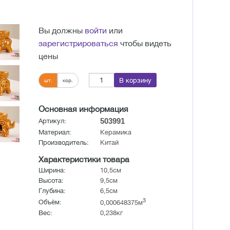
Вы должны
войти
или
зарегистрироваться
чтобы видеть
цены
В корзину
шт.
кор.
Основная информация
503991
Артикул:
Материал:
Керамика
Производитель:
Китай
Характеристики товара
Ширина:
10,5см
Высота:
9,5см
Глубина:
6,5см
3
Объём:
0,000648375м
Вес:
0,238кг