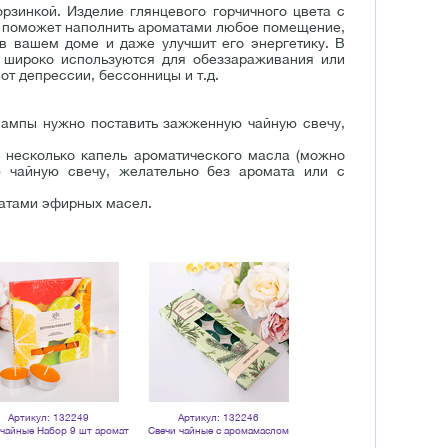
зинкой. Изделие глянцевого горчичного цвета с
 поможет наполнить ароматами любое помещение,
в вашем доме и даже улучшит его энергетику. В
 широко используются для обеззараживания или
т депрессии, бессонницы и т.д.
лампы нужно поставить зажженную чайную свечу,
 несколько капель ароматического масла (можно
 чайную свечу, желательно без аромата или с
матами эфирных масел.
Артикул: 132249
Артикул: 132246
Артикул: 112651
 чайные Набор 9 шт аромат
Свечи чайные с аромамаслом
Авокадо объем 10 мл 100
Цитрус и Грейпфрут
Пихта 10 шт зеленые
натуральное масло