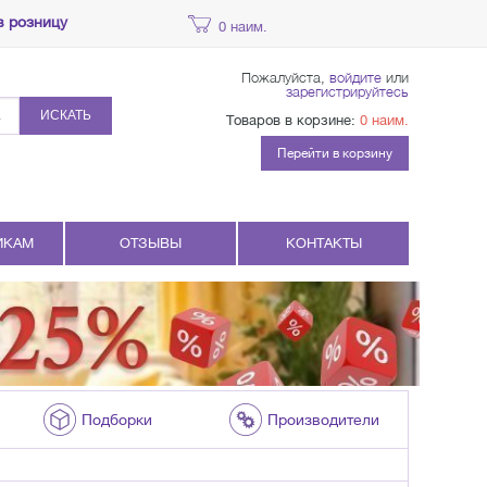
в розницу
0 наим.
Пожалуйста,
войдите
или
зарегистрируйтесь
ИСКАТЬ
Товаров в корзине:
0 наим.
Перейти в корзину
ИКАМ
ОТЗЫВЫ
КОНТАКТЫ
Подборки
Производители