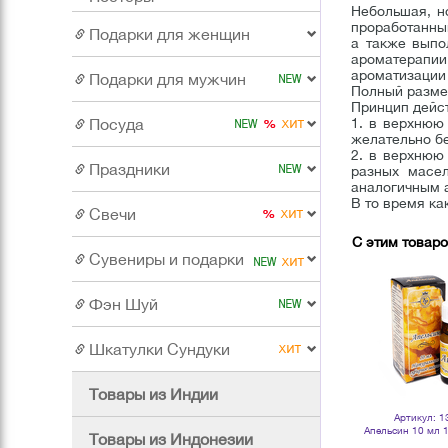
Небольшая, н
проработанны
Подарки для женщин
а также выпо
ароматерапии
ароматизации 
Подарки для мужчин
Полный разме
Принцип дейс
Посуда
1. в верхнюю
желательно бе
2. в верхнюю
Праздники
разных масе
аналогичным 
В то время к
Свечи
С этим товар
Сувениры и подарки
Фэн Шуй
Шкатулки Сундуки
Товары из Индии
Артикул: 112665
Артикул: 130966
Артикул: 1
Жожоба объем 10 мл 100 %
Бергамот 10 мл 100 % масло
Апельсин 10 мл 
Товары из Индонезии
натуральное масло
эфирное
эфирн