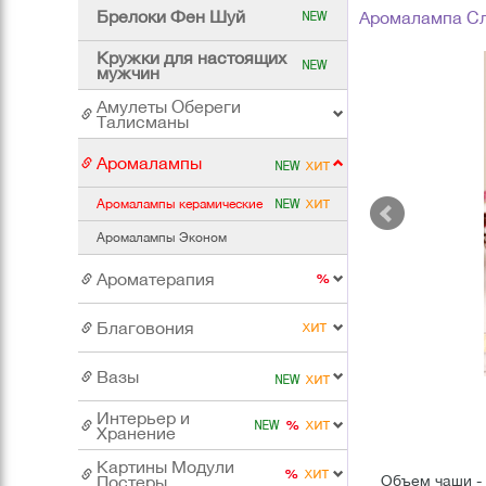
Брелоки Фен Шуй
Аромалампа Сл
Кружки для настоящих
мужчин
Амулеты Обереги
Талисманы
Аромалампы
Аромалампы керамические
Аромалампы Эконом
Ароматерапия
Благовония
Вазы
Интерьер и
Хранение
Картины Модули
Постеры
Объем чаши - 