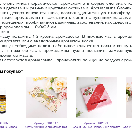
о очень милая керамическая аромалампа в форме слоника с кор
ми деталями и резными круглыми окошками. Аромалампа Слоник
лнит декоративную функцию, создаст удивительную атмосферу 
 такие аромалампы в сочетании с соответствующими маслами
помещения, профилактики различных заболеваний, как средство о
р аромалампы - 10х9х6,5 см.
твия:
 чашу положить 1-2 кубика аромавоска. В нижнюю часть арома
з аромата или с аналогичным ароматом воска.
 чашу необходимо налить небольшое количество воды и капнуть
л). В нижнюю часть аромалампы нужно поставить зажженную
ароматом масла.
ак нагревается аромалампа - происходит насыщение воздуха аро
ом покупают
30965
Артикул: 132247
Артикул: 132251
100 % масло
Свечи чайные с аромамаслом
Свечи чайные Набор 9 шт аромат
Свечи
ое
Чайное дерево 10 шт сливочно-
Земляника